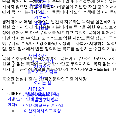
재단소식
단을 통해서만 구체화한다. 수단이 얼마나 적절하게 선택되었는
다같이다가치
치하지 않으면 위선에 빠진다. 허영심에 기인한 자선 행위에서처
자료실
단과 목적의 분리가 개인의 행동이나 제도와 정책에 있어서 독
기부문의
경제학에서 애덤 스미스는 인간의 자유라는 목적을 실현하기 
운영공시
현실 속에서 인간의 자유는 자본이라는 목적을 위한 수단으로 
자료실
정에 있어서 또 다른 무질서를 일으키고 그것이 목적이 되어서는 안
이면 적이 될 수 있고, 도덕적으로 악한 사람도 동일 집단의
이 무너질 수 있다고 강조하였다. 정의는 사회가 지향하는 목
럼, 정치 질서에서 법은 정의라는 목표를 실현하는 수단의 기능
재단소개
목적은 추구하며 도달해야 하는 목표이고 수단은 그곳으로 가는 
이사장 인사
현할 수 없는 목적에는 어떠한 수단도 무의미하다. 목적 없는 
재단소개
환자에게 긍정적 위로를 하는 의사의 ‘하얀 거짓말(white li
함께하는 사람들
정관
홍순원 논설위원·(사)한국인문학연구원 이사장
오시는 길
사업소개
< PREV
[오민석 칼럼] 지역
평생교육장학사업
과 학교의 연계·협력 왜 필요
학술연구사업
한가?
지역사회교육진흥사업
아산지역사회교육상