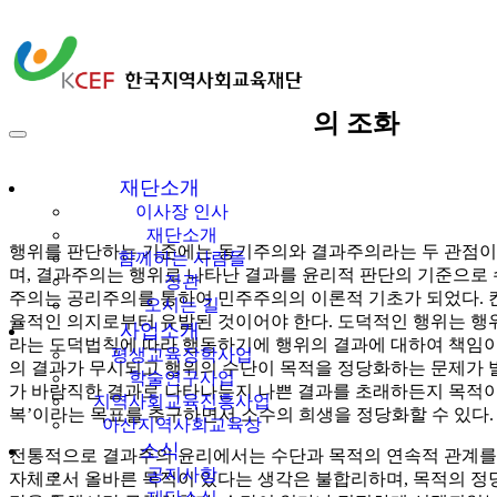
다같이多가치
[홍순원 칼럼] 수단과 목적의 조화
한국지역사회교육
재단
재단소개
이사장 인사
재단소개
행위를 판단하는 기준에는 동기주의와 결과주의라는 두 관점이 
함께하는 사람들
며, 결과주의는 행위로 나타난 결과를 윤리적 판단의 기준으로
정관
주의는 공리주의를 통하여 민주주의의 이론적 기초가 되었다. 
오시는 길
율적인 의지로부터 유발된 것이어야 한다. 도덕적인 행위는 행
사업소개
라는 도덕법칙에 따라 행동하기에 행위의 결과에 대하여 책임이
평생교육장학사업
의 결과가 무시되고 행위의 수단이 목적을 정당화하는 문제가 발
학술연구사업
가 바람직한 결과로 나타나든지 나쁜 결과를 초래하든지 목적이
지역사회교육진흥사업
복’이라는 목표를 추구하면서 소수의 희생을 정당화할 수 있다.
아산지역사회교육상
소식
전통적으로 결과주의 윤리에서는 수단과 목적의 연속적 관계를
공지사항
자체로서 올바른 목적이 있다는 생각은 불합리하며, 목적의 정