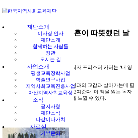
다같이多가치
한국지역사회교
재단소개
[울림이 있는 책] 내 영혼이 따뜻했던 날
이사장 인사
육재단
재단소개
들
함께하는 사람들
정관
The Education of little tree
오시는 길
사업소개
인디언 체로키족의 혈통을 받은 저자 포리스터 카터는 ‘내 영
평생교육장학사업
혼이 따뜻했던 날들’을 썼다.
학술연구사업
그 속에는 체로키족의 자취와 자연과의 교감과 살아가는데 필
지역사회교육진흥사업
요한 정신을 아름다운 설명으로 보여준다. 이 책을 읽는 독자
아산지역사회교육상
는 내내 독자의 영혼이 따뜻해짐을 느낄 수 있다.
소식
공지사항
재단소식
다같이다가치
자료실
기부문의