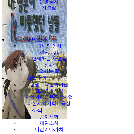
운영공시
자료실
재단소개
이사장 인사
재단소개
함께하는 사람들
정관
오시는 길
사업소개
평생교육장학사업
학술연구사업
지역사회교육진흥사업
아산지역사회교육상
소식
공지사항
재단소식
다같이다가치