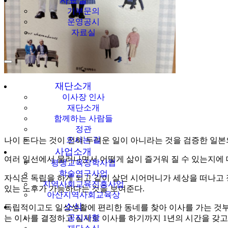
자료실
기부문의
운영공시
자료실
재단소개
이사장 인사
재단소개
함께하는 사람들
정관
오시는 길
나이 든다는 것이 전혀 두려운 일이 아니라는 것을 검증한 일본의
사업소개
여러 일선에서 물러나면서 어떻게 삶이 즐거워 질 수 있는지에 
평생교육장학사업
학술연구사업
자식은 독립을 하게 되고 같이 살던 시어머니가 세상을 떠나고 
지역사회교육진흥사업
있는 노후가 가능하다는 것을 보여준다.
아산지역사회교육상
소식
독립적이고도 일상생활에 편리한 동네를 찾아 이사를 가는 것부
공지사항
는 이사를 결정하고 실제로 이사를 하기까지 1년의 시간을 갖고