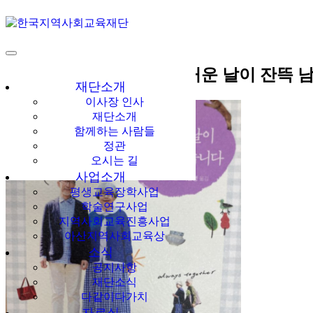
다같이多가치
한국지역사회교육
[울림이 있는 책] 아직 즐거운 날이 잔뜩 
재단
재단소개
이사장 인사
재단소개
함께하는 사람들
정관
오시는 길
사업소개
평생교육장학사업
학술연구사업
지역사회교육진흥사업
아산지역사회교육상
소식
공지사항
재단소식
다같이다가치