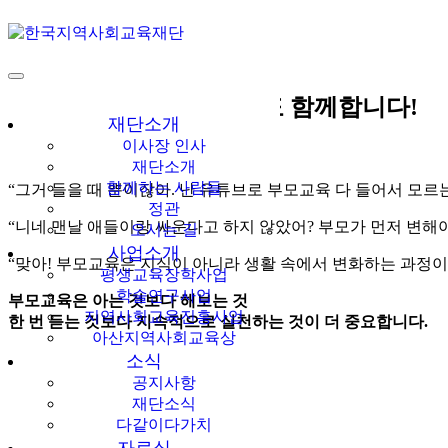
다같이多가치
한국지역사회교육
시민리더십 캠페인 오늘도 함께합니다!
재단
재단소개
이사장 인사
“얘들아, 우리 부모교육 신청하자!”
재단소개
함께하는 사람들
“그거 들을 때 뿐이잖아. 난 유튜브로 부모교육 다 들어서 모르는
정관
“니네 맨날 애들이랑 싸운다고 하지 않았어? 부모가 먼저 변해
오시는 길
사업소개
“맞아! 부모교육은 지식이 아니라 생활 속에서 변화하는 과정이
평생교육장학사업
학술연구사업
부모교육은 아는 것보다 해보는 것
지역사회교육진흥사업
한 번 듣는 것보다 지속적으로 실천하는 것이 더 중요합니다.
아산지역사회교육상
소식
공지사항
재단소식
다같이다가치