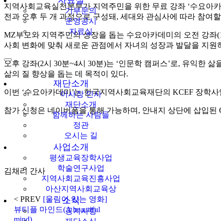
자료실
지역사회교육실천본부가 지역주민을 위한 무료 강좌 ‘수요아카데미’
기부문의
전과 오후 두 개 과정으로 구성돼, 세대와 관심사에 따라 참여할
운영공시
자료실
MZ부모와 지역주민의 성장을 돕는 수요아카데미의 오전 강좌(10시
사회 변화에 맞춰 새로운 관점에서 자녀의 성장과 발달을 지원
오후 강좌(2시 30분~4시 30분)는 ‘인문학 캠퍼스’로, 유익
삶의 질 향상을 돕는 데 목적이 있다.
재단소개
이번 ‘수요아카데미’는 한국지역사회교육재단의 KCEF 장학사
이사장 인사
재단소개
참가 신청은 네이버폼을 통해 가능하며, 안내지 상단에 삽입된 
함께하는 사람들
정관
오시는 길
사업소개
평생교육장학사업
학술연구사업
김채리 간사
지역사회교육진흥사업
아산지역사회교육상
< PREV
[울림이 있는 영화]
소식
뷰티플 마인드(A beautiful
공지사항
mind)