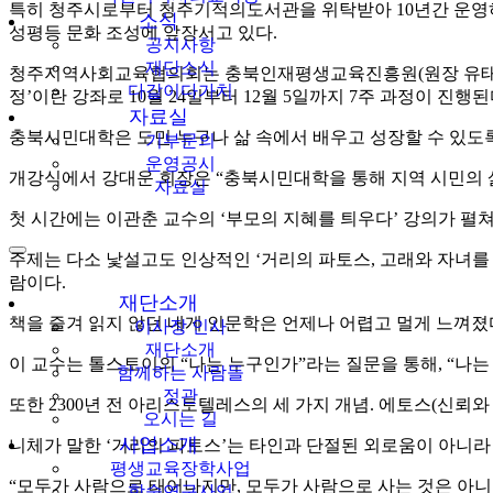
특히 청주시로부터 청주기적의도서관을 위탁받아 10년간 운영하며
소식
성평등 문화 조성에 앞장서고 있다.
공지사항
재단소식
청주지역사회교육협의회는 충북인재평생교육진흥원(원장 유태종)
다같이다가치
정’이란 강좌로 10월 24일부터 12월 5일까지 7주 과정이 진행된
자료실
충북시민대학은 도민 누구나 삶 속에서 배우고 성장할 수 있도
기부문의
운영공시
개강식에서 강대운 회장은 “충북시민대학을 통해 지역 시민의 삶
자료실
첫 시간에는 이관춘 교수의 ‘부모의 지혜를 틔우다’ 강의가 펼
주제는 다소 낯설고도 인상적인 ‘거리의 파토스, 고래와 자녀를 춤
람이다.
재단소개
책을 즐겨 읽지 않던 내게 인문학은 언제나 어렵고 멀게 느껴졌다
이사장 인사
재단소개
이 교수는 톨스토이의 “나는 누구인가”라는 질문을 통해, “나는 
함께하는 사람들
정관
또한 2300년 전 아리스토텔레스의 세 가지 개념. 에토스(신뢰와 
오시는 길
사업소개
니체가 말한 ‘거리의 파토스’는 타인과 단절된 외로움이 아니라
평생교육장학사업
“모두가 사람으로 태어나지만, 모두가 사람으로 사는 것은 아니다
학술연구사업