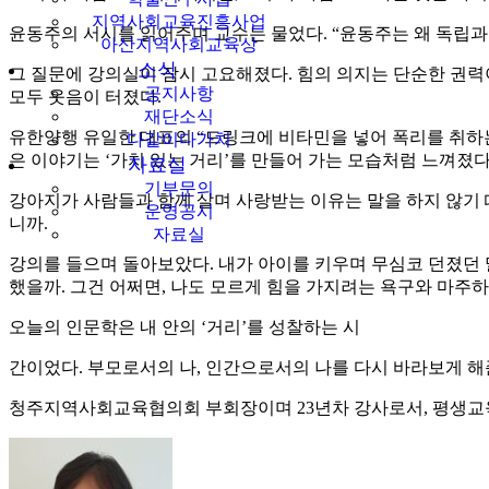
지역사회교육진흥사업
윤동주의 서시를 읽어주며 교수는 물었다. “윤동주는 왜 독립
아산지역사회교육상
소식
그 질문에 강의실이 잠시 고요해졌다. 힘의 의지는 단순한 권력
공지사항
모두 웃음이 터졌다.
재단소식
유한양행 유일한 대표의 “드링크에 비타민을 넣어 폭리를 취하는
다같이다가치
은 이야기는 ‘가치 있는 거리’를 만들어 가는 모습처럼 느껴졌다
자료실
기부문의
강아지가 사람들과 함께 살며 사랑받는 이유는 말을 하지 않기 
운영공시
니까.
자료실
강의를 들으며 돌아보았다. 내가 아이를 키우며 무심코 던졌던 말
했을까. 그건 어쩌면, 나도 모르게 힘을 가지려는 욕구와 마주
오늘의 인문학은 내 안의 ‘거리’를 성찰하는 시
간이었다. 부모로서의 나, 인간으로서의 나를 다시 바라보게 해
청주지역사회교육협의회 부회장이며 23년차 강사로서, 평생교육