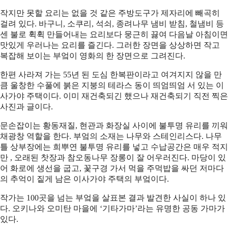
작지만 못할 요리는 없을 것 같은 주방도구가 제자리에 빼곡히
걸려 있다. 바구니, 소쿠리, 석쇠, 종려나무 냄비 받침, 철냄비 등
센 불로 휙휙 만들어내는 요리보다 뭉근히 끓여 다음날 아침이면
맛있게 우러나는 요리를 즐긴다. 그러한 장면을 상상하면 작고
복잡해 보이는 부엌이 영화의 한 장면으로 그려진다.
한편 사라져 가는 55년 된 도심 한복판이라고 여겨지지 않을 만
큼 울창한 수풀에 붉은 지붕의 테라스 동이 띄엄띄엄 서 있는 이
사가야 주택이다. 이미 재건축되긴 했으나 재건축되기 직전 찍은
사진과 글이다.
문손잡이는 황동재질, 현관과 화장실 사이에 불투명 유리를 끼워
채광창 역할을 한다. 부엌의 소재는 나무와 스테인리스다. 나무
틀 상부장에는 희뿌연 불투명 유리를 넣고 수납공간은 매우 적지
만 , 오래된 찻장과 참오동나무 장롱이 잘 어우러진다. 마당이 있
어 화로에 생선을 굽고, 꽃구경 가서 먹을 주먹밥을 싸던 저마다
의 추억이 짙게 남은 이사가야 주택의 부엌이다.
작가는 100곳을 넘는 부엌을 살표본 결과 발견한 사실이 하나 있
다. 오키나와 오미탄 마을에 ‘기타가마’라는 유명한 공동 가마가
있다.