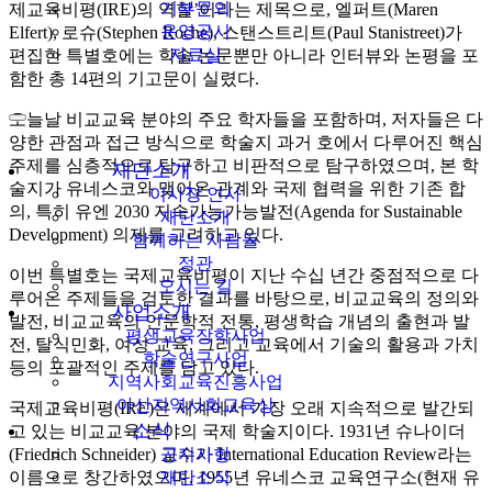
기부문의
제교육비평(IRE)의 역할’이라는 제목으로, 엘퍼트(Maren
운영공시
Elfert), 로슈(Stephen Roche), 스탠스트리트(Paul Stanistreet)가
자료실
편집한 특별호에는 학술 논문뿐만 아니라 인터뷰와 논평을 포
함한 총 14편의 기고문이 실렸다.
오늘날 비교교육 분야의 주요 학자들을 포함하며, 저자들은 다
양한 관점과 접근 방식으로 학술지 과거 호에서 다루어진 핵심
주제를 심층적으로 탐구하고 비판적으로 탐구하였으며, 본 학
재단소개
술지가 유네스코와 맺어온 관계와 국제 협력을 위한 기존 합
이사장 인사
의, 특히 유엔 2030 지속가능가능발전(Agenda for Sustainable
재단소개
Development) 의제를 고려하고 있다.
함께하는 사람들
정관
이번 특별호는 국제교육비평이 지난 수십 년간 중점적으로 다
오시는 길
루어온 주제들을 검토한 결과를 바탕으로, 비교교육의 정의와
사업소개
발전, 비교교육의 인문학적 전통, 평생학습 개념의 출현과 발
평생교육장학사업
전, 탈식민화, 여성 교육, 그리고 교육에서 기술의 활용과 가치
학술연구사업
등의 포괄적인 주제를 담고 있다.
지역사회교육진흥사업
아산지역사회교육상
국제교육비평(IRE)은 세계에서 가장 오래 지속적으로 발간되
소식
고 있는 비교교육 분야의 국제 학술지이다. 1931년 슈나이더
(Friedrich Schneider) 교수가 International Education Review라는
공지사항
이름으로 창간하였으며, 1955년 유네스코 교육연구소(현재 유
재단소식