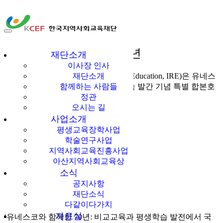
다같이多가치
국제교육비평 출간 70주년
한국지역사회교육
재단소개
이사장 인사
재단
국제교육비평(International Review of Education, IRE)은 유네스
재단소개
코(UNESCO)의 후원으로 70년간 지속 발간 기념 특별 합본호
함께하는 사람들
(double special issue)를 출판했다.
정관
오시는 길
사업소개
평생교육장학사업
학술연구사업
지역사회교육진흥사업
아산지역사회교육상
소식
공지사항
재단소식
다같이다가치
자료실
‘유네스코와 함께한 70년: 비교교육과 평생학습 발전에서 국