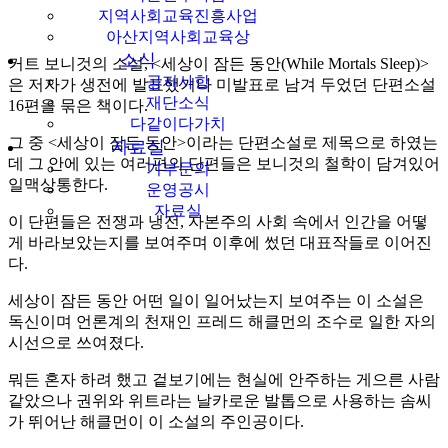
지역사회교육진흥사업
아산지역사회교육상
소식
커트 보니것의 소설, <세상이 잠든 동안(While Mortals Sleep)>
공지사항
은 저자가 생전에 발표했거나 미발표로 남겨 두었던 단편소설
재단소식
16편을 묶은 책이다.
다같이다가치
그 중 <세상이 잠든 동안>이라는 단편소설로 제목으로 하였는
자료실
데 그 안에 있는 여러편의 단편들은 보니것의 철학이 담겨있어
기부문의
일맥상통한다.
운영공시
자료실
이 단편들은 전쟁과 냉전, 자본주의 사회 속에서 인간을 어떻
게 바라보았는지를 보여주며 이후에 썼던 대표작들로 이어진
다.
세상이 잠든 동안 어떤 일이 일어났는지 보여주는 이 소설은
독신이며 언론계의 천재인 프레드 해클먼의 조수로 일한 자의
시선으로 쓰여졌다.
뭐든 혼자 하려 했고 겉보기에는 현실에 안주하는 게으른 사람
같았으나 권위와 위트라는 날카로운 발톱으로 사용하는 솜씨
가 뛰어난 해클먼이 이 소설의 주인공이다.