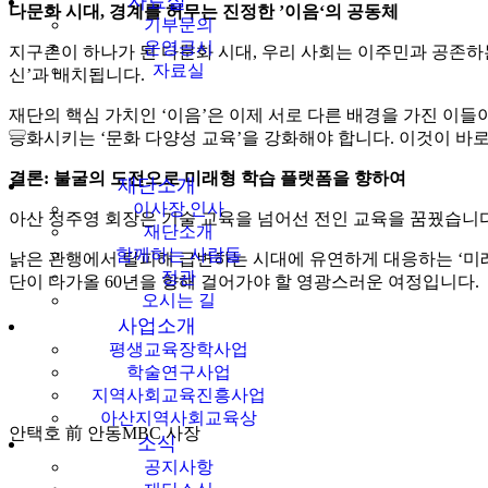
자료실
다문화 시대, 경계를 허무는 진정한 ’이음‘의 공동체
기부문의
운영공시
지구촌이 하나가 된 다문화 시대, 우리 사회는 이주민과 공존하
자료실
신’과 배치됩니다.
재단의 핵심 가치인 ‘이음’은 이제 서로 다른 배경을 가진 이
승화시키는 ‘문화 다양성 교육’을 강화해야 합니다. 이것이 바
결론: 불굴의 도전으로 미래형 학습 플랫폼을 향하여
재단소개
이사장 인사
아산 정주영 회장은 기술 교육을 넘어선 전인 교육을 꿈꿨습니다
재단소개
함께하는 사람들
낡은 관행에서 탈피해 급변하는 시대에 유연하게 대응하는 ‘미
정관
단이 다가올 60년을 향해 걸어가야 할 영광스러운 여정입니다.
오시는 길
사업소개
평생교육장학사업
학술연구사업
지역사회교육진흥사업
아산지역사회교육상
안택호 前 안동MBC 사장
소식
공지사항