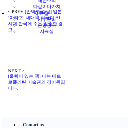
재단소식
다같이다가치
< PREV
[안택호 칼럼] 일본
자료실
‘아라포’ 세대의 비극이 AI
기부문의
시대 한국에 주는 엄중한 경
운영공시
고
자료실
NEXT >
[울림이 있는 책] 나는 메트
로폴리탄 미술관의 경비원입
니다.
Contact us