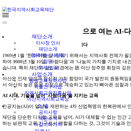
다같이多가치
한국지역사회교육
[안택호 칼럼] 아산의 정신으로 여는 AI
재단
재단소개
이사장 인사
평생교육의 요람, 아산의 혜안을 되새기다
재단소개
함께하는 사람들
1969년 1월 ‘한 아이를 잘 키우기 위해서는 지역사회 전체
정관
하여 1988년 3월 10일, ‘사람다움’과 ‘나눔의 가치를 기
오시는 길
습니다. 특히 재단의 설립 배경에는 故 아산 정주영 회장의 깊
사업소개
아산은 인재 양성과 정신적 가치 함양이 국가 발전의 원동력임을
평생교육장학사업
서 아산의 높은 뜻을 진정으로 계승하고 있는지 뼈아픈 성찰과 
학술연구사업
지역사회교육진흥사업
AI 시대, 기술을 넘어 ’사람다움‘을 지키는 교육
아산지역사회교육상
소식
인공지능(AI)이 일상을 재편하는 4차 산업혁명의 한복판에서 인
공지사항
재단은 단순한 디지털 교육을 넘어, AI가 대체할 수 없는 인간
재단소식
하는 비판적 교육 기구로서 역할을 다하는 것, 그것이 기술과 
다같이다가치