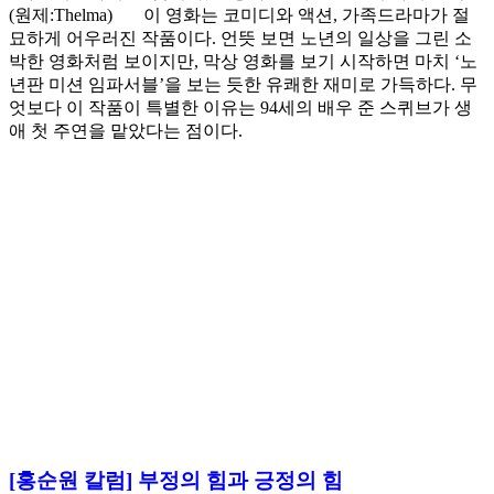
(원제:Thelma) 이 영화는 코미디와 액션, 가족드라마가 절
묘하게 어우러진 작품이다. 언뜻 보면 노년의 일상을 그린 소
박한 영화처럼 보이지만, 막상 영화를 보기 시작하면 마치 ‘노
년판 미션 임파서블’을 보는 듯한 유쾌한 재미로 가득하다. 무
엇보다 이 작품이 특별한 이유는 94세의 배우 준 스퀴브가 생
애 첫 주연을 맡았다는 점이다.
[홍순원 칼럼] 부정의 힘과 긍정의 힘
다같이多가치 [홍순원 칼럼] 부정의 힘과 긍정의 힘 플로리
다 대학의 심리학자 로이 바우마이스터(Roy Baumeister) 교수
는 학습과 대인관계 연구를 통하여 인간의 뇌는 좋은 것보다
나쁜 것에 더 강하게 반응한다고 밝혔다. 인간은 이익보다 손