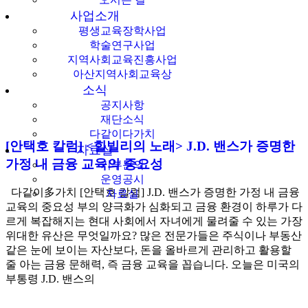
사업소개
평생교육장학사업
학술연구사업
지역사회교육진흥사업
아산지역사회교육상
소식
공지사항
재단소식
다같이다가치
[안택호 칼럼] <힐빌리의 노래> J.D. 밴스가 증명한
자료실
가정 내 금융 교육의 중요성
기부문의
운영공시
다같이多가치 [안택호 칼럼] J.D. 밴스가 증명한 가정 내 금융
자료실
교육의 중요성 부의 양극화가 심화되고 금융 환경이 하루가 다
르게 복잡해지는 현대 사회에서 자녀에게 물려줄 수 있는 가장
위대한 유산은 무엇일까요? 많은 전문가들은 주식이나 부동산
같은 눈에 보이는 자산보다, 돈을 올바르게 관리하고 활용할
줄 아는 금융 문해력, 즉 금융 교육을 꼽습니다. 오늘은 미국의
부통령 J.D. 밴스의