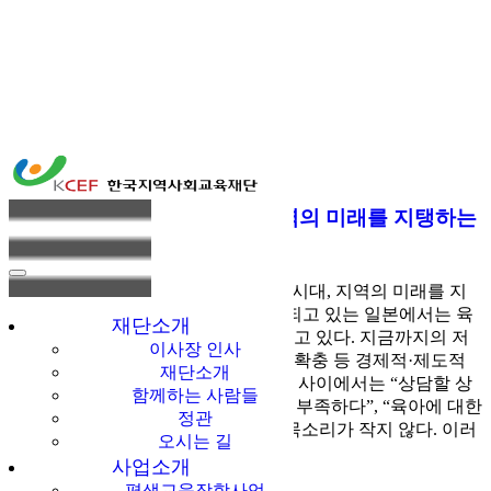
미분류
[오민석 칼럼] 저출산 시대, 지역의 미래를 지탱하는
한국지역사회교육
육아지원학습
재단
다같이多가치 [오민석 칼럼] 저출산 시대, 지역의 미래를 지
탱하는 육아지원학습 저출산이 심화되고 있는 일본에서는 육
재단소개
아 지원의 방향이 큰 전환기를 맞이하고 있다. 지금까지의 저
이사장 인사
출산 대책은 아동 수당이나 어린이집 확충 등 경제적·제도적
재단소개
지원이 중심이었다. 그러나 육아 세대 사이에서는 “상담할 상
함께하는 사람들
대가 없다”, “지역 사회와의 유대감이 부족하다”, “육아에 대한
정관
불안을 혼자서 감당해야 한다”등 그 목소리가 작지 않다. 이러
오시는 길
한 과제에
사업소개
평생교육장학사업