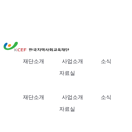
#kcef #곽삼근 #한국지역사회교육재단 # 김철웅 # 장학후원
KCEF 장학후원의 밤 성황… “새로운 공동체 방향
재단소개
사업소개
소식
한국지역사회교육재단
네트워크 구축”
자료실
2025.2.28
재단소개
사업소개
소식
자료실