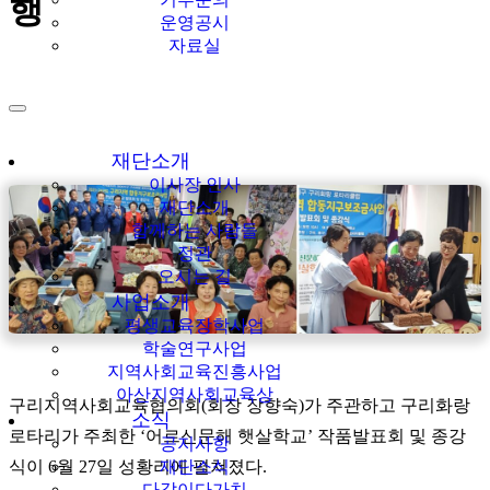
행
운영공시
자료실
재단소개
이사장 인사
재단소개
함께하는 사람들
정관
오시는 길
사업소개
평생교육장학사업
학술연구사업
지역사회교육진흥사업
아산지역사회교육상
구리지역사회교육협의회(회장 장향숙)가 주관하고 구리화랑
소식
로타리가 주최한 ‘어르신문해 햇살학교’ 작품발표회 및 종강
공지사항
식이 6월 27일 성황리에 펼쳐졌다.
재단소식
다같이다가치