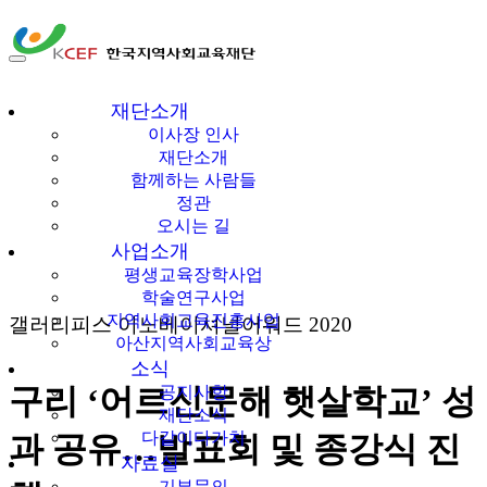
한국지역사회교육
재단소개
이사장 인사
재단
재단소개
함께하는 사람들
정관
오시는 길
사업소개
평생교육장학사업
학술연구사업
지역사회교육진흥사업
갤러리피스 이노베이셔널어워드 2020
아산지역사회교육상
소식
구리 ‘어르신문해 햇살학교’ 성
공지사항
재단소식
다같이다가치
과 공유…발표회 및 종강식 진
자료실
기부문의