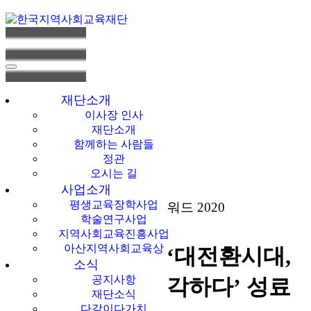
한국지역사회교
육재단
재단소개
이사장 인사
재단소개
함께하는 사람들
정관
오시는 길
사업소개
평생교육장학사업
갤러리피스 이노베이셔널어워드 2020
학술연구사업
지역사회교육진흥사업
아산지역사회교육상
KCEF 심포지엄 ‘대전환시대,
소식
공지사항
시민리더십을 생각하다’ 성료
재단소식
다같이다가치