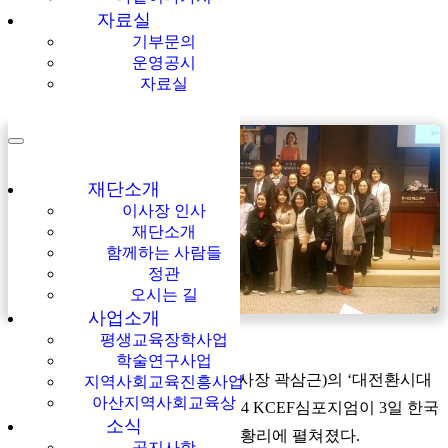
자료실
기부문의
운영공시
자료실
재단소개
이사장 인사
재단소개
함께하는 사람들
정관
오시는 길
사업소개
평생교육장학사업
학술연구사업
한국지역사회교육재단(KCEF, 이사장 곽삼근)의 ‘대전환시대
지역사회교육진흥사업
아산지역사회교육상
시민리더십을 생각하다’ 주제 2024 KCEF심포지엄이 3일 한국
소식
언론진흥재단 국제회의장에서 성황리에 펼쳐졌다.
공지사항