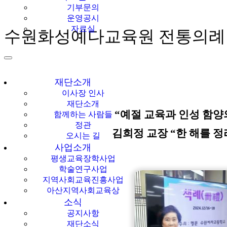
기부문의
운영공시
자료실
수원화성예다교육원 전통의례 ‘
재단소개
이사장 인사
재단소개
“예절 교육과 인성 함양
함께하는 사람들
정관
김희정 교장 “한 해를 
오시는 길
사업소개
평생교육장학사업
학술연구사업
지역사회교육진흥사업
아산지역사회교육상
소식
공지사항
재단소식