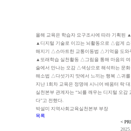
올해 교육은 학습자 요구조사에 따라 기획된 
▲디지털 기술로 이끄는 뇌활동으로 △쉽게 쇼
해지기 △스마트한 교통이동법 △기억을 도와
▲또래학습 실천활동 △그림을 통해 마음의 여
술에서 만나는 오감 △색상으로 해석하는 문화
해소법 △다섯가지 맛에서 느끼는 행복 △귀를 
지난 1회차 교육은 정명애 시니어 배움터 락 대
실천본부 관계자는 “뇌를 깨우는 디지털 오감 
다”고 전했다.
박설미 지역사회교육실천본부 부장
목록
< P
2025.