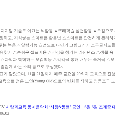
▲디지털 기술로 이끄는 뇌활동 ▲또래학습 실천활동 ▲오감으로
핑하고, 지식쌓는 스마트폰 활용법 △스마트폰 안전하게 관리하기 
주는 녹음과 알람기능 △앱으로 나만의 그림그리기 △구글지도활
유찾기 △손쉬운 셀프미용 △건강을 챙기는 라인댄스 △생활 속
 △과일과 함께하는 오감활동 △감각을 통해 배우는 즐거움 △
즐겁게 하는 소리 등으로 구성됐다.
표가 맡았으며, 11월 21일까지 매주 금요일 20회차 교육으로 진
교육으로 젊은 노인(Young Old)으로의 변화를 꾀하고 영등포
REV
사람과교육 동네음악회 ‘사랑&동행’ 공연…6월 6일 조계종 
06.02