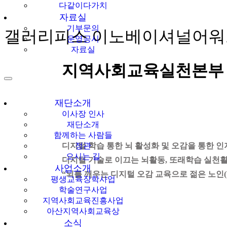
다같이다가치
자료실
기부문의
갤러리피스 이노베이셔널어워드 
운영공시
자료실
지역사회교육실천본부 ‘
재단소개
이사장 인사
재단소개
함께하는 사람들
디지털 학습 통한 뇌 활성화 및 오감을 통한 
정관
오시는 길
디지털 기술로 이끄는 뇌활동, 또래학습 실천활
사업소개
“뇌를 깨우는 디지털 오감 교육으로 젊은 노인(Yo
평생교육장학사업
학술연구사업
지역사회교육진흥사업
아산지역사회교육상
소식