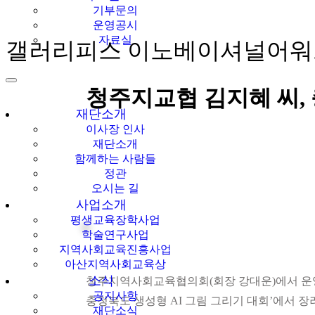
기부문의
운영공시
자료실
갤러리피스 이노베이셔널어워드 
청주지교협 김지혜 씨, 
재단소개
이사장 인사
재단소개
함께하는 사람들
정관
오시는 길
사업소개
평생교육장학사업
학술연구사업
지역사회교육진흥사업
아산지역사회교육상
소식
청주지역사회교육협의회(회장 강대운)에서 운영 중
공지사항
충청북도 생성형 AI 그림 그리기 대회’에서 
재단소식