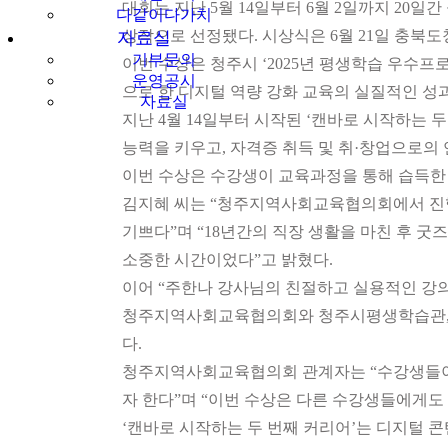
대회는 지난 5월 14일부터 6월 2일까지 20일
다같이다가치
상작으로 선정됐다. 시상식은 6월 21일 충북
자료실
기부문의
이번 수상은 청주시 ‘2025년 평생학습 우수
운영공시
으로 한 디지털 역량 강화 교육의 실질적인 성
자료실
지난 4월 14일부터 시작된 ‘캔바로 시작하는 두
능력을 키우고, 자격증 취득 및 취·창업으로의 
이번 수상은 수강생이 교육과정을 통해 습득한
김지혜 씨는 “청주지역사회교육협의회에서 진행
기쁘다”며 “18년간의 직장 생활을 마친 후 
소중한 시간이었다”고 밝혔다.
이어 “주한나 강사님의 친절하고 실용적인 강의
청주지역사회교육협의회와 청주시평생학습관, 주
다.
청주지역사회교육협의회 관계자는 “수강생들이 
자 한다”며 “이번 수상은 다른 수강생들에게도 
‘캔바로 시작하는 두 번째 커리어’는 디지털 