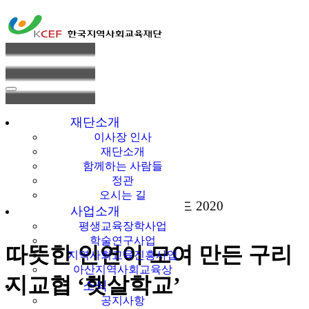
한국지역사회교육
재단
재단소개
이사장 인사
재단소개
함께하는 사람들
정관
오시는 길
갤러리피스 이노베이셔널어워드 2020
사업소개
평생교육장학사업
학술연구사업
따뜻한 인연이 모여 만든 구리
지역사회교육진흥사업
아산지역사회교육상
지교협 ‘햇살학교’
소식
공지사항