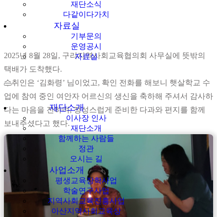
재단소식
다같이다가치
자료실
기부문의
운영공시
2025년 8월 28일, 구리지역사회교육협의회 사무실에 뜻밖의
자료실
택배가 도착했다.
수취인은 ‘김화령’ 님이었고, 확인 전화를 해보니 햇살학교 수
업에 참여 중인 여안자 어르신의 생신을 축하해 주셔서 감사하
재단소개
다는 마음을 전하며, 정성스럽게 준비한 다과와 편지를 함께
이사장 인사
보내주셨다고 했다.
재단소개
함께하는 사람들
정관
오시는 길
사업소개
평생교육장학사업
학술연구사업
지역사회교육진흥사업
아산지역사회교육상