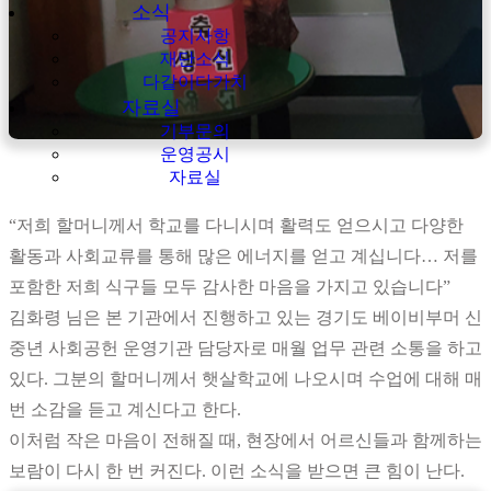
소식
공지사항
재단소식
다같이다가치
자료실
기부문의
운영공시
자료실
“저희 할머니께서 학교를 다니시며 활력도 얻으시고 다양한
활동과 사회교류를 통해 많은 에너지를 얻고 계십니다… 저를
포함한 저희 식구들 모두 감사한 마음을 가지고 있습니다”
김화령 님은 본 기관에서 진행하고 있는 경기도 베이비부머 신
중년 사회공헌 운영기관 담당자로 매월 업무 관련 소통을 하고
있다. 그분의 할머니께서 햇살학교에 나오시며 수업에 대해 매
번 소감을 듣고 계신다고 한다.
이처럼 작은 마음이 전해질 때, 현장에서 어르신들과 함께하는
보람이 다시 한 번 커진다. 이런 소식을 받으면 큰 힘이 난다.