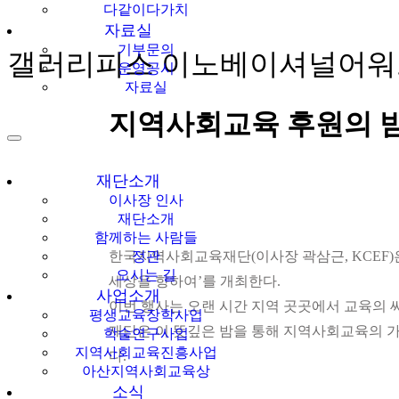
다같이다가치
자료실
기부문의
갤러리피스 이노베이셔널어워드 
운영공시
자료실
지역사회교육 후원의 밤 
재단소개
이사장 인사
재단소개
함께하는 사람들
한국지역사회교육재단(이사장 곽삼근, KCEF)은
정관
오시는 길
세상을 향하여’를 개최한다.
사업소개
이번 행사는 오랜 시간 지역 곳곳에서 교육의 
평생교육장학사업
재단은 이 뜻깊은 밤을 통해 지역사회교육의 가
학술연구사업
지역사회교육진흥사업
다.
아산지역사회교육상
소식