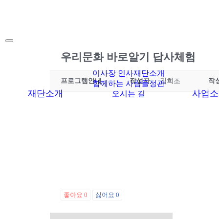
소식
공지사항
우리문화 바로알기 답사체험
이사장 인사
재단소개
프로그램안내
작성자
김희조
작
함께하는 사람들
정관
재단소개
사업소
오시는 길
좋아요
0
싫어요
0