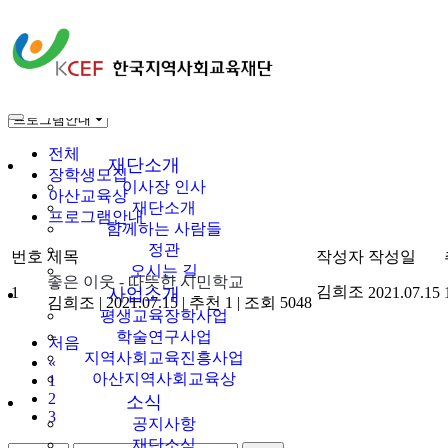
소식
공지사항
한국지역사회교육
전체
재단
재단소개
장학생모집
이사장 인사
아산교육상
재단소개
프로그램안내
함께하는 사람들
정관
번호
제목
작성자
작성일
오시는 길
좋은 이웃 - 따뜻한 시민학교
김희조
1
사업소개
2021.07.15
김희조
|
2021.07.15
|
추천 1
|
조회 5048
평생교육장학사업
학술연구사업
처음
지역사회교육진흥사업
«
아산지역사회교육상
1
2
소식
3
공지사항
재단소식