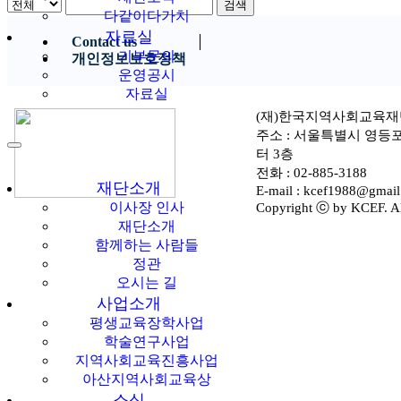
검색
다같이다가치
자료실
Contact us
기부문의
개인정보보호정책
운영공시
자료실
(재)한국지역사회교육재
주소 : 서울특별시 영등
터 3층
전화 : 02-885-3188
재단소개
E-mail : kcef1988@gmai
Copyright ⓒ by KCEF. All
이사장 인사
재단소개
함께하는 사람들
정관
오시는 길
사업소개
평생교육장학사업
학술연구사업
지역사회교육진흥사업
아산지역사회교육상
소식