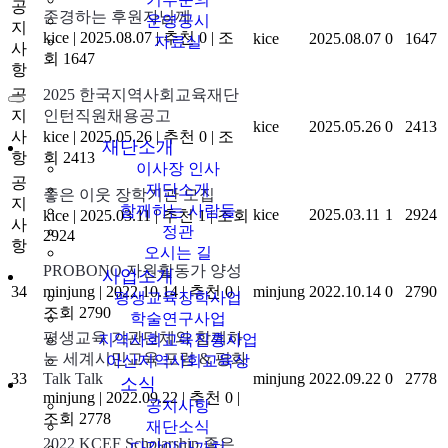
공
존경하는 후원자님께
운영공시
지
kice
|
2025.08.07
|
추천 0
|
조
kice
2025.08.07
0
1647
자료실
사
회 1647
항
공
2025 한국지역사회교육재단
지
인턴직원채용공고
kice
2025.05.26
0
2413
사
kice
|
2025.05.26
|
추천 0
|
조
재단소개
항
회 2413
이사장 인사
공
재단소개
좋은 이웃 장학기관 모집
지
함께하는 사람들
kice
2025.03.11
1
2924
kice
|
2025.03.11
|
추천 1
|
조회
사
정관
2924
항
오시는 길
PROBONO 자원활동가 양성
사업소개
34
minjung
|
2022.10.14
|
추천 0
|
minjung
2022.10.14
0
2790
평생교육장학사업
조회 2790
학술연구사업
평생교육 기관단체와 함께하
지역사회교육진흥사업
는 세계시민교육 포럼 & 평화
아산지역사회교육상
33
Talk Talk
minjung
2022.09.22
0
2778
소식
minjung
|
2022.09.22
|
추천 0
|
공지사항
조회 2778
재단소식
2022 KCEF Scholarship 좋은
다같이다가치