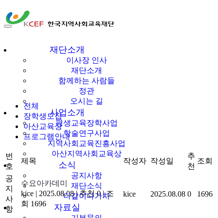
소식
한국지역사회교육
재단소개
이사장 인사
공지사항
재단
재단소개
함께하는 사람들
정관
오시는 길
전체
사업소개
장학생모집
평생교육장학사업
아산교육상
학술연구사업
프로그램안내
지역사회교육진흥사업
아산지역사회교육상
번
추
제목
작성자
작성일
조회
소식
호
천
공지사항
공
수요아카데미
재단소식
지
kice
|
2025.08.08
|
추천 0
|
조
kice
2025.08.08
0
1696
다같이다가치
사
회 1696
자료실
항
기부문의