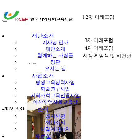
Posted By 관리자
| 2024년 6월 24일
KCEF 재단 특화 프로젝트 2차 미래포럼
2022. 2.11
한국지역사회교육
재단소개
2022. 3.11
KCEF 재단 특화 프로젝트 3차 미래포럼
이사장 인사
재단
2022. 3.22
KCEF 재단 특화 프로젝트 4차 미래포럼
재단소개
함께하는 사람들
한국지역사회교육재단 이사장 취임식 및 비전선
정관
포식
오시는 길
사업소개
평생교육장학사업
학술연구사업
지역사회교육진흥사업
아산지역사회교육상
2022. 3.31
소식
공지사항
재단소식
다같이다가치
자료실