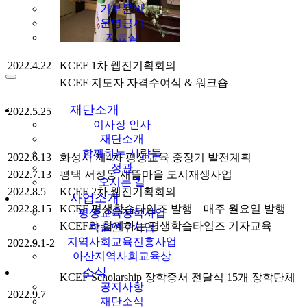
기부문의
운영공시
자료실
2022.4.22
KCEF 1차 웹진기획회의
KCEF 지도자 자격수여식 & 워크숍
재단소개
2022.5.25
이사장 인사
재단소개
함께하는 사람들
2022.6.13
화성시 제4차 평생교육 중장기 발전계획
정관
2022.7.13
평택 서정동 새뜰마을 도시재생사업
오시는 길
2022.8.5
KCEF 2차 웹진기획회의
사업소개
2022.8.15
KCEF 평생학습타임즈 발행 – 매주 월요일 발행
평생교육장학사업
KCEF와 함께하는 평생학습타임즈 기자교육
학술연구사업
지역사회교육진흥사업
2022.9.1-2
아산지역사회교육상
소식
KCEF Scholarship 장학증서 전달식 15개 장학단체
공지사항
2022.9.7
재단소식