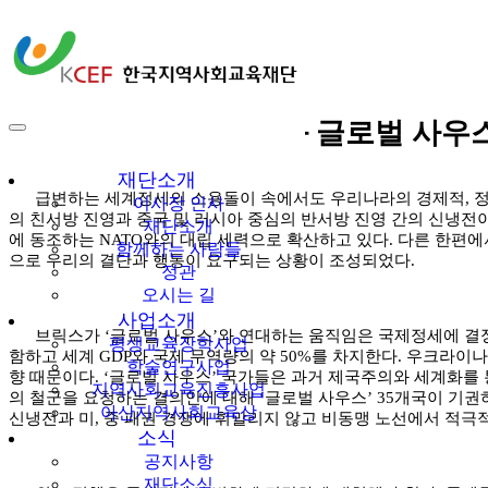
다같이多가치
[홍순원 칼럼] 신냉전과 글로벌 사우
한국지역사회교육
재단
재단소개
급변하는 세계정세의 소용돌이 속에서도 우리나라의 경제적, 정치
이사장 인사
의 친서방 진영과 중국 및 러시아 중심의 반서방 진영 간의 신냉전이
재단소개
에 동조하는 NATO와의 대립 세력으로 확산하고 있다. 다른 한편에서
함께하는 사람들
으로 우리의 결단과 행동이 요구되는 상황이 조성되었다.
정관
오시는 길
사업소개
브릭스가 ‘글로벌 사우스’와 연대하는 움직임은 국제정세에 결정적 변
평생교육장학사업
함하고 세계 GDP와 국제 무역량의 약 50%를 차지한다. 우크라이
학술연구사업
향 때문이다. ‘글로벌 사우스’ 국가들은 과거 제국주의와 세계화를
지역사회교육진흥사업
의 철군을 요청하는 결의안에 대해 ‘글로벌 사우스’ 35개국이 기권
아산지역사회교육상
신냉전과 미, 중 패권 경쟁에 휘말리지 않고 비동맹 노선에서 적극
소식
공지사항
재단소식