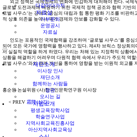
외교 정책은 국제정세의 변화에 민감하게 대처해야 한다. 국제무대
다같이다가치
글로벌 도전과제에 대응하기 위한 국제적 정책 공조와 협력 기반의
자료실
로벌 사우스’는 강대국 중심의 대립과 힘 통한 평화 기조를 비판하고
적 상호 의존을 높여서 국가 경제와 안보를 강화할 수 있다.
기부문의
운영공시
자료실
인도는 포용적인 국제협력을 강조하며 ‘글로벌 사우스’를 중심으로 
되어 모든 국가에 영향력을 행사하고 있다. 제4차 브릭스 정상회의
서 실질적 역할을 하게 하였다. 우리는 처해 있는 지정학적 상황에
상황을 해결하기 어려우며 다원적 협력 속에서 우리가 주도적 역할을
로벌 사우스’와의 관계 개선을 통하여 영향을 받는 이원적 외교를 
재단소개
이사장 인사
재단소개
함께하는 사람들
홍순원 논설위원·(사)한국인문학연구원 이사장
정관
오시는 길
< PREV
霜降(상강)
사업소개
평생교육장학사업
학술연구사업
지역사회교육진흥사업
아산지역사회교육상
소식