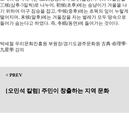
三候(삼후-5일씩)로 나누어, 初候(초후)에는 승냥이가 겨울을 나
기 위하여 마구 짐승을 잡고, 中候(중후)에는 초목의 잎이 누렇게
떨어지며, 末候(말후)에는 겨울잠을 자는 벌레가 모두 땅속으로
들어가 숨는다고 하였다. 즉, 冬眠(동면)에 들어가는 것이다.
박세철 우리문화진흥원 부원장/경기도광주문화원 古典·命理學·
九星學 강의
< PREV
[오민석 칼럼] 주민이 창출하는 지역 문화