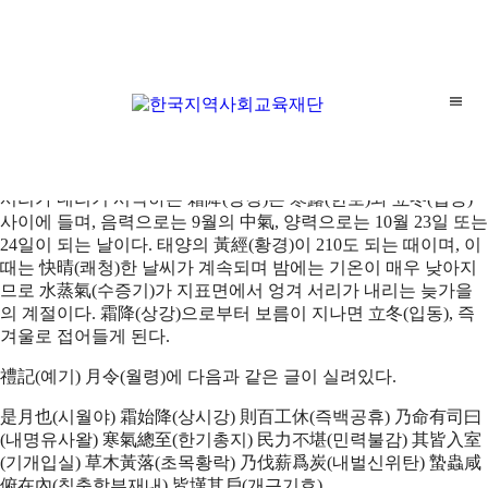
다같이多가치
霜降(상강)
한국지역사회교육재단
서리가 내리기 시작하는 霜降(상강)은 寒露(한로)와 立冬(입동)
사이에 들며, 음력으로는 9월의 中氣, 양력으로는 10월 23일 또는
24일이 되는 날이다. 태양의 黃經(황경)이 210도 되는 때이며, 이
때는 快晴(쾌청)한 날씨가 계속되며 밤에는 기온이 매우 낮아지
므로 水蒸氣(수증기)가 지표면에서 엉겨 서리가 내리는 늦가을
의 계절이다. 霜降(상강)으로부터 보름이 지나면 立冬(입동), 즉
겨울로 접어들게 된다.
禮記(예기) 月令(월령)에 다음과 같은 글이 실려있다.
是月也(시월야) 霜始降(상시강) 則百工休(즉백공휴) 乃命有司曰
(내명유사왈) 寒氣總至(한기총지) 民力不堪(민력불감) 其皆入室
(기개입실) 草木黃落(초목황락) 乃伐薪爲炭(내벌신위탄) 蟄蟲咸
俯在內(칩충함부재내) 皆墐其戶(개근기호)