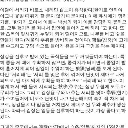
이달에 서리가 비로소 내리면 百工이 휴식한다(한기로 인하여
아교나 옻칠 따위가 잘 굳지 않기 때문이다). 이에 유사에게 명하
기를, “한기가 모여서 이르니 백성의 힘이 이를 감당하지 못하므
로, 모두 헛가리를 떠나서 집안에 들어가도록 하라.”고 한다. 또
한 초목의 잎사귀가 누렇게 되어 떨어지므로, 나무를 베고 숯을
만들게 한다(겨울의 추위를 방비하는 것이다). 蟄蟲(칩충)이 고개
를 수그리고 구멍 속으로 들어가 흙을 이겨 구멍을 막는 때이다.
상강을 전후로 밭에 있는 곡식들을 모두 거둬들여야 하는데, 특
히 콩을 제 때에 수확하지 않으면, 콩깍지가 터지면서 콩알이 밭
에 흩어지게 되어 일일이 주워야 하는 狼狽(낭패)를 보게 된다.
다만 ‘서리태’는 ‘서리’를 맞은 후에 꺾어야 단맛이 제대로 나게
되므로, 맨 마지막에 수확을 해야 하므로 ‘서리태’라고 한다. 이
렇게 해서 9월 들어 시작되는 秋收(추수)는 상강 무렵에 모두 마
무리가 된다. 그리고 김장용 무와 배추는 서리를 맞아 寒氣(한기)
가 스며들어야 비로소 단맛이 나고 단단해지며 속이 꽉 차게 되
므로, 상강을 지나 입동을 거치면서 제대로 된 무와 배추가 생산
된다. 따라서 김장은 입동을 전후하여 하는 것이 가장 좋다고 하
겠다.
고대의 중국에서는 霜降(상강)에서 立冬(입동)까지의 15일간을