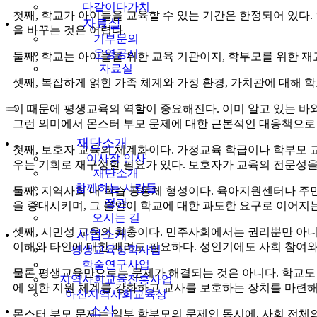
다같이다가치
첫째, 학교가 아이들을 교육할 수 있는 기간은 한정되어 있다
자료실
을 바꾸는 것은 어렵다.
기부문의
운영공시
둘째, 학교는 아이들을 위한 교육 기관이지, 학부모를 위한 
자료실
셋째, 복잡하게 얽힌 가족 체계와 가정 환경, 가치관에 대해 
이 때문에 평생교육의 역할이 중요해진다. 이미 알고 있는 바
그런 의미에서 몬스터 부모 문제에 대한 근본적인 대응책으로
재단소개
첫째, 보호자 교육의 체계화이다. 가정교육 학급이나 학부모 교
이사장 인사
우는 기회로 재구성할 필요가 있다. 보호자가 교육의 전문성
재단소개
함께하는 사람들
둘째, 지역사회 내 학습 공동체 형성이다. 육아지원센터나 주민
정관
을 증대시키며, 그 불안이 학교에 대한 과도한 요구로 이어지는
오시는 길
셋째, 시민성 교육의 확충이다. 민주사회에서는 권리뿐만 아
사업소개
이해와 타인에 대한 배려도 필요하다. 성인기에도 사회 참여와
평생교육장학사업
학술연구사업
물론 평생교육만으로는 문제가 해결되는 것은 아니다. 학교도 
지역사회교육진흥사업
에 의한 지원 체계를 강화하고 교사를 보호하는 장치를 마련해
아산지역사회교육상
소식
몬스터 부모 문제는 일부 학부모의 문제인 동시에, 사회 전체