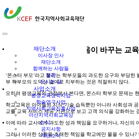
다같이多가치
한국지역사회교육
재단
재단소개
[오민석 칼럼] 부모의 배움이 바꾸는 교육
이사장 인사
재단소개
함께하는 사람들
정관
‘몬스터 부모’라고 불리는 학부모들의 과도한 요구와 부당한 불
오시는 길
부 학부모의 도덕성 결여로 치부하는 것은 적절하지 않다.
사업소개
오히려 평생교육의 관점에서 본다면, 몬스터 학부모 문제는 
평생교육장학사업
학술연구사업
학교교육은 아이들의 지식·기술 습득뿐만 아니라 사회성과 공공
지역사회교육진흥사업
교를 교육 서비스 제공 기관으로 보고 고객 의식을 강화하는 
아산지역사회교육상
소식
이에 따라 교사에게 과도한 성과 책임을 요구하거나, 자신의 
공지사항
그러나 이러한 상황을 초래한 책임을 학교에만 물을 수 있나
재단소식