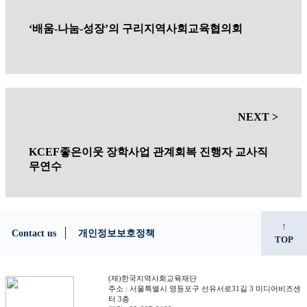
NEXT >
KCEF좋은이웃 장학사업 관계회복 진행자 교사직
무연수
↑
Contact us
개인정보보호정책
TOP
(재)한국지역사회교육재단
주소 : 서울특별시 영등포구 선유서로31길 3 미디어비즈센
터 3층
전화 : 02-885-3188
E-mail : kcef1988@gmail.com
Copyright ⓒ by KCEF. All rights Reserved.
서울시교육청
평생학습타임즈
지역사회교육실천본부
강원본부
우리문화진흥원