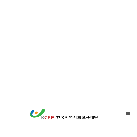
갤러리피스 이노베이셔널어워드 2020
가을과 함께, 지역활동가를 위
한 ‘KCEF Learning Tour’
한국지역사회교육재단