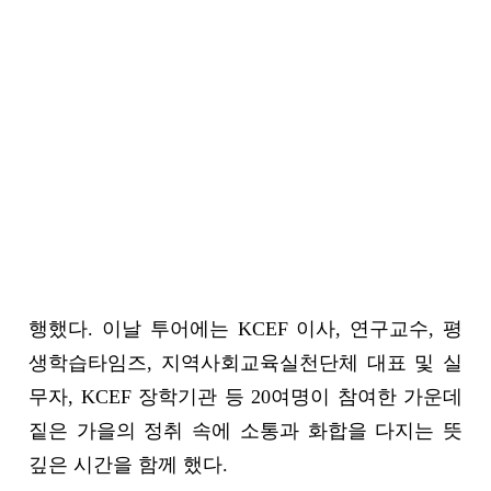
KCEF 장학사업기관 터득골북샵 & 뮤지엄
산 방문
터득골북샵, “KCEF 콜로키움” 사례발표와
토론 진행 예정
한국지역사회교육재단(KCEF, 이사장 최운실)은
18일, 지역활동가를 위한 KCEF Learning Tour를 진
행했다. 이날 투어에는 KCEF 이사, 연구교수, 평
생학습타임즈, 지역사회교육실천단체 대표 및 실
무자, KCEF 장학기관 등 20여명이 참여한 가운데
짙은 가을의 정취 속에 소통과 화합을 다지는 뜻
깊은 시간을 함께 했다.