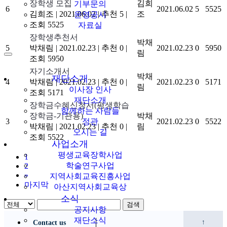
장학생 모집
김희
기부문의
6
2021.06.02
5
5525
김희조
|
2021.06.02
|
추천 5
|
조
운영공시
조회 5525
자료실
장학생추천서
박채
5
박채림
|
2021.02.23
|
추천 0
|
2021.02.23
0
5950
림
조회 5950
자기소개서
박채
재단소개
4
박채림
|
2021.02.23
|
추천 0
|
2021.02.23
0
5171
림
이사장 인사
조회 5171
재단소개
장학금수혜신청서(평생학습
함께하는 사람들
장학금-기관용)
박채
3
정관
2021.02.23
0
5522
박채림
|
2021.02.23
|
추천 0
|
림
오시는 길
조회 5522
사업소개
평생교육장학사업
1
학술연구사업
2
»
지역사회교육진흥사업
마지막
아산지역사회교육상
소식
검색
공지사항
재단소식
↑
Contact us