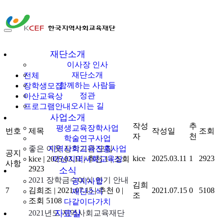
소식
공지사항
한국지역사회교육
재단소개
이사장 인사
재단
재단소개
전체
함께하는 사람들
장학생모집
정관
아산교육상
오시는 길
프로그램안내
사업소개
작성
추
평생교육장학사업
번호
제목
작성일
조회
자
천
학술연구사업
좋은 이웃 장학기관 모집
지역사회교육진흥사업
공지
kice
2025.03.11
1
2923
kice
|
2025.03.11
아산지역사회교육상
|
추천 1
|
조회
사항
2923
소식
2021 장학금수여식 연기 안내
공지사항
김희
7
김희조
|
2021.07.15
|
추천 0
|
2021.07.15
0
5108
재단소식
조
조회 5108
다같이다가치
자료실
2021년도 지역사회교육재단